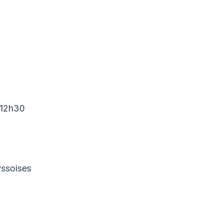
-12h30
yssoises