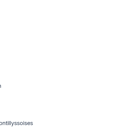
h
ontillyssoises