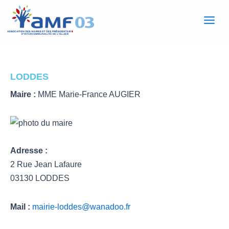
Mai
Aller
au
Men
contenu
LODDES
Maire :
MME Marie-France AUGIER
Adresse :
2 Rue Jean Lafaure
03130 LODDES
Mail :
mairie-loddes@wanadoo.fr