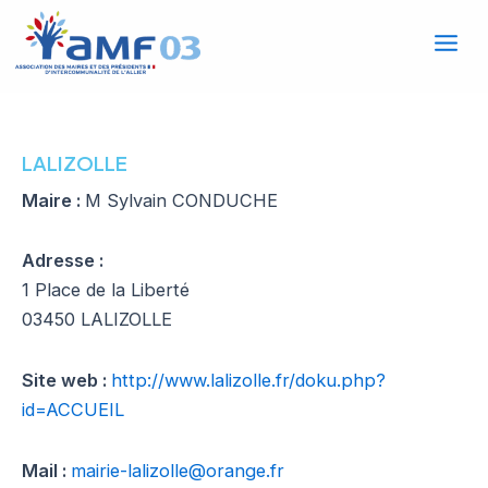
Mai
Aller
au
Men
contenu
LALIZOLLE
Maire :
M Sylvain CONDUCHE
Adresse :
1 Place de la Liberté
03450 LALIZOLLE
Site web :
http://www.lalizolle.fr/doku.php?
id=ACCUEIL
Mail :
mairie-lalizolle@orange.fr