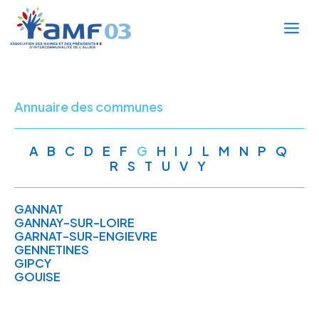
Mai
Aller
au
Men
contenu
Annuaire des communes
A
B
C
D
E
F
G
H
I
J
L
M
N
P
Q
R
S
T
U
V
Y
GANNAT
GANNAY-SUR-LOIRE
GARNAT-SUR-ENGIEVRE
GENNETINES
GIPCY
GOUISE