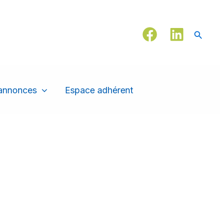
Reche
 annonces
Espace adhérent