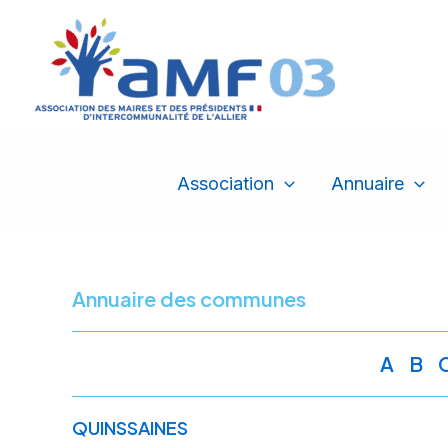
Aller
au
contenu
Association
Annuaire
Annuaire des communes
A
B
QUINSSAINES