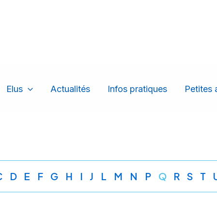
Elus
Actualités
Infos pratiques
Petites
C
D
E
F
G
H
I
J
L
M
N
P
Q
R
S
T