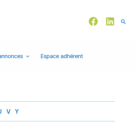
Reche
 annonces
Espace adhérent
U
V
Y